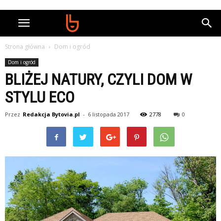
Strona główna
Dom i ogród
Dom i ogród
BLIŻEJ NATURY, CZYLI DOM W
STYLU ECO
Przez
Redakcja Bytovia.pl
-
6 listopada 2017
2778
0