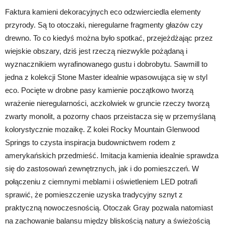
Faktura kamieni dekoracyjnych eco odzwierciedla elementy
przyrody. Są to otoczaki, nieregularne fragmenty głazów czy
drewno. To co kiedyś można było spotkać, przejeżdżając przez
wiejskie obszary, dziś jest rzeczą niezwykle pożądaną i
wyznacznikiem wyrafinowanego gustu i dobrobytu. Sawmill to
jedna z kolekcji Stone Master idealnie wpasowująca się w styl
eco. Pocięte w drobne pasy kamienie początkowo tworzą
wrażenie nieregularności, aczkolwiek w gruncie rzeczy tworzą
zwarty monolit, a pozorny chaos przeistacza się w przemyślaną
kolorystycznie mozaikę. Z kolei Rocky Mountain Glenwood
Springs to czysta inspiracja budownictwem rodem z
amerykańskich przedmieść. Imitacja kamienia idealnie sprawdza
się do zastosowań zewnętrznych, jak i do pomieszczeń. W
połączeniu z ciemnymi meblami i oświetleniem LED potrafi
sprawić, że pomieszczenie uzyska tradycyjny sznyt z
praktyczną nowoczesnością. Otoczak Gray pozwala natomiast
na zachowanie balansu między bliskością natury a świeżością