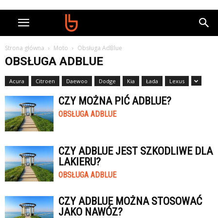
Strona główna
Moto
Obsługa AdBlue
OBSŁUGA ADBLUE
Acura
Citroen
Daewoo
Dodge
Kia
Łada
Lexus
CZY MOŻNA PIĆ ADBLUE?
OBSŁUGA ADBLUE
CZY ADBLUE JEST SZKODLIWE DLA
LAKIERU?
OBSŁUGA ADBLUE
CZY ADBLUE MOŻNA STOSOWAĆ
JAKO NAWÓZ?