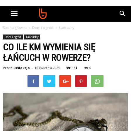
Strona główna
Dom i ogród
Łańcuchy
Dom i ogród
Łańcuchy
CO ILE KM WYMIENIA SIĘ
ŁAŃCUCH W ROWERZE?
Przez
Redakcja
-
16 kwietnia 2025
131
0