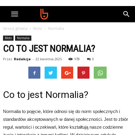
Strona główna
Moto
Normalia
Moto
Normalia
CO TO JEST NORMALIA?
Przez
Redakcja
-
22 kwietnia 2025
173
0
Co to jest Normalia?
Normalia to pojęcie, które odnosi się do norm społecznych i
standardów akceptowanych w danej społeczności. Jest to zbiór
reguł, wartości i oczekiwań, które kształtują nasze codzienne
życie i interakcje z innymi ludźmi. W dzisiejszym artykule