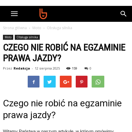
Strona główna
Moto
Obsługa silnika
Moto
Obsługa silnika
CZEGO NIE ROBIĆ NA EGZAMINIE
PRAWA JAZDY?
Przez
Redakcja
-
12 sierpnia 2025
159
0
Czego nie robić na egzaminie
prawa jazdy?
Witamy Państwa w naszym artykule, w którym omówimy