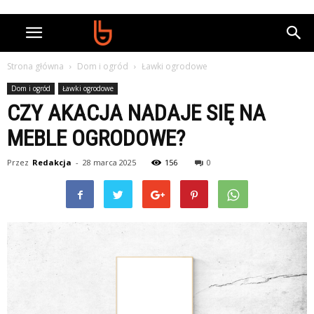
Strona główna
Dom i ogród
Ławki ogrodowe
Dom i ogród
Ławki ogrodowe
CZY AKACJA NADAJE SIĘ NA
MEBLE OGRODOWE?
Przez
Redakcja
-
28 marca 2025
156
0