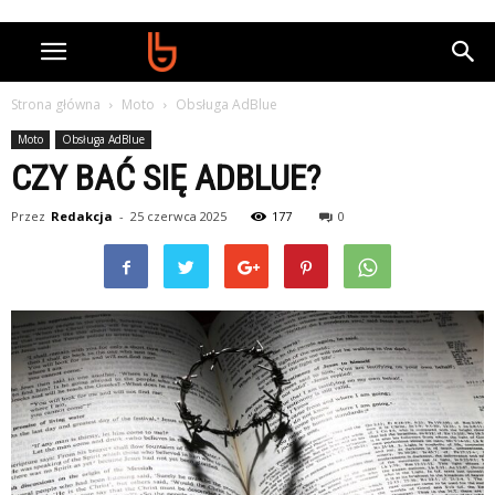
Strona główna
Moto
Obsługa AdBlue
Moto
Obsługa AdBlue
CZY BAĆ SIĘ ADBLUE?
Przez
Redakcja
-
25 czerwca 2025
177
0