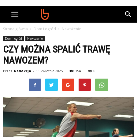
Strona główna
Dom i ogród
Nawożenie
Dom i ogród
Nawożenie
CZY MOŻNA SPALIĆ TRAWĘ
NAWOZEM?
Przez
Redakcja
-
11 kwietnia 2025
154
0