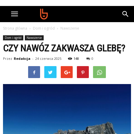
Strona główna
Dom i ogród
Nawożenie
Dom i ogród
Nawożenie
CZY NAWÓZ ZAKWASZA GLEBĘ?
Przez
Redakcja
-
24 czerwca 2025
148
0