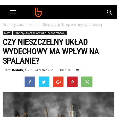
Strona główna
Moto
Obejmy, złączki, opaski rury wydechowej
Moto
Obejmy, złączki, opaski rury wydechowej
CZY NIESZCZELNY UKŁAD
WYDECHOWY MA WPŁYW NA
SPALANIE?
Przez
Redakcja
-
15 września 2025
158
0