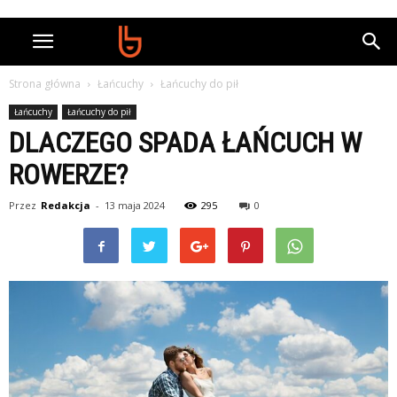
Strona główna
Łańcuchy
Łańcuchy do pił
Łańcuchy
Łańcuchy do pił
DLACZEGO SPADA ŁAŃCUCH W
ROWERZE?
Przez
Redakcja
-
13 maja 2024
295
0