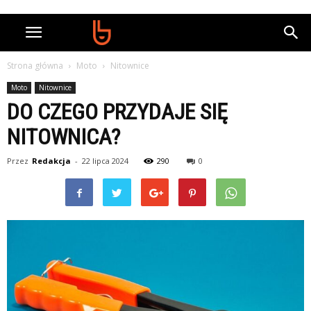
Strona główna
Moto
Nitownice
Moto
Nitownice
DO CZEGO PRZYDAJE SIĘ
NITOWNICA?
Przez
Redakcja
-
22 lipca 2024
290
0