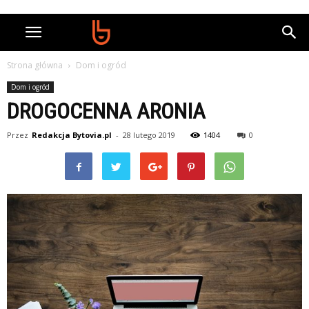
Strona główna
Dom i ogród
Dom i ogród
DROGOCENNA ARONIA
Przez
Redakcja Bytovia.pl
-
28 lutego 2019
1404
0