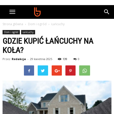
Strona główna
Dom i ogród
Łańcuchy
Dom i ogród
Łańcuchy
GDZIE KUPIĆ ŁAŃCUCHY NA
KOŁA?
Przez
Redakcja
-
29 kwietnia 2025
139
0