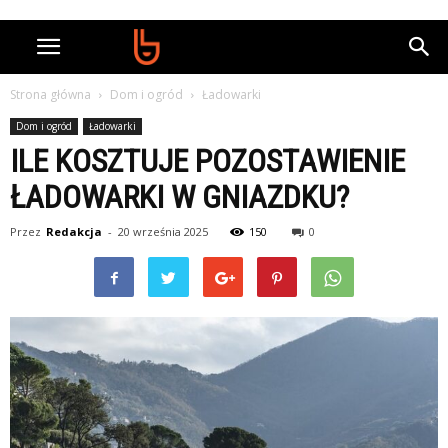
Strona główna
Dom i ogród
Ładowarki
Dom i ogród
Ładowarki
ILE KOSZTUJE POZOSTAWIENIE
ŁADOWARKI W GNIAZDKU?
Przez
Redakcja
-
20 września 2025
150
0