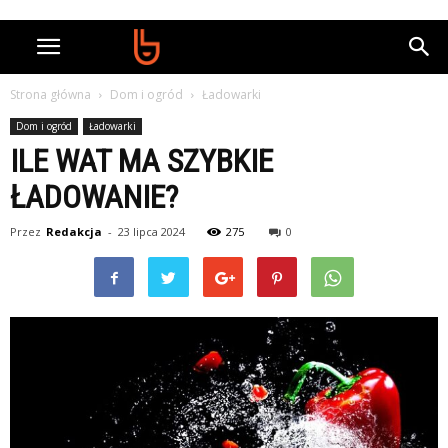
Strona główna
Dom i ogród
Ładowarki
Dom i ogród
Ładowarki
ILE WAT MA SZYBKIE
ŁADOWANIE?
Przez
Redakcja
-
23 lipca 2024
275
0