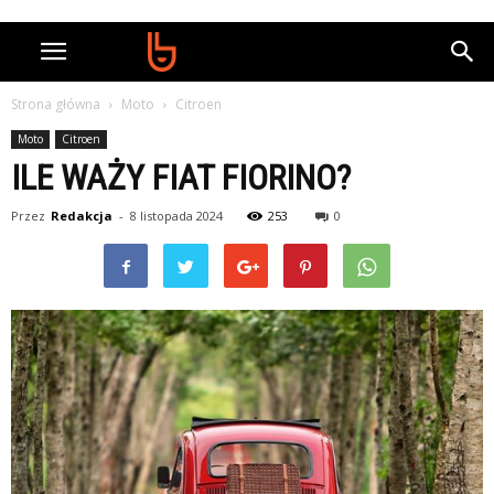
Strona główna
Moto
Citroen
Moto
Citroen
ILE WAŻY FIAT FIORINO?
Przez
Redakcja
-
8 listopada 2024
253
0