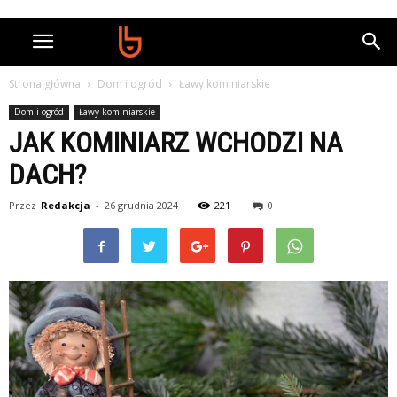
Strona główna
Dom i ogród
Ławy kominiarskie
Dom i ogród
Ławy kominiarskie
JAK KOMINIARZ WCHODZI NA
DACH?
Przez
Redakcja
-
26 grudnia 2024
221
0