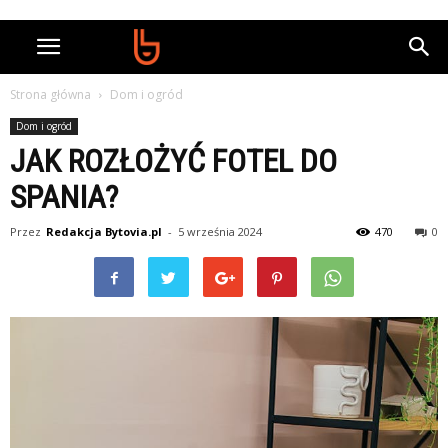
Strona główna
Dom i ogród
Dom i ogród
JAK ROZŁOŻYĆ FOTEL DO
SPANIA?
Przez
Redakcja Bytovia.pl
-
5 września 2024
470
0