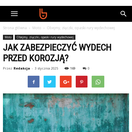
Strona główna
Moto
Obejmy, złączki, opaski rury wydechowej
Moto
Obejmy, złączki, opaski rury wydechowej
JAK ZABEZPIECZYĆ WYDECH
PRZED KOROZJĄ?
Przez
Redakcja
-
3 stycznia 2025
169
0