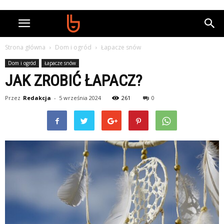
Strona główna
Dom i ogród
Łapacze snów
Dom i ogród
Łapacze snów
JAK ZROBIĆ ŁAPACZ?
Przez
Redakcja
-
5 września 2024
261
0