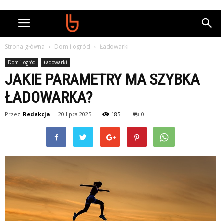
Strona główna
Dom i ogród
Ładowarki
Dom i ogród
Ładowarki
JAKIE PARAMETRY MA SZYBKA
ŁADOWARKA?
Przez
Redakcja
-
20 lipca 2025
185
0