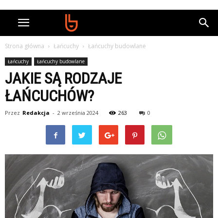
Strona główna
Łańcuchy
Łańcuchy budowlane
Łańcuchy
Łańcuchy budowlane
JAKIE SĄ RODZAJE
ŁAŃCUCHÓW?
Przez
Redakcja
-
2 września 2024
263
0