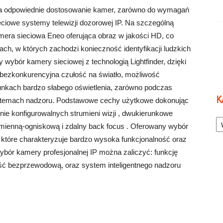
a odpowiednie dostosowanie kamer, zarówno do wymagań
eciowe systemy telewizji dozorowej IP. Na szczególną
era sieciowa Eneo oferująca obraz w jakości HD, co
ch, w których zachodzi konieczność identyfikacji ludzkich
wybór kamery sieciowej z technologią Lightfinder, dzięki
 bezkonkurencyjna czułość na światło, możliwość
unkach bardzo słabego oświetlenia, zarówno podczas
K
ystemach nadzoru. Podstawowe cechy użytkowe dokonując
lnie konfigurowalnych strumieni wizji , dwukierunkowe
Ka
zmienną-ogniskową i zdalny back focus . Oferowany wybór
 które charakteryzuje bardzo wysoka funkcjonalność oraz
ybór kamery profesjonalnej IP można zaliczyć: funkcję
ość bezprzewodową, oraz system inteligentnego nadzoru