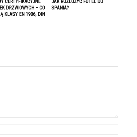
Y CERTYFIKACYJNE
JAK ROZŁOŻYĆ FOTEL DO
EK DRZWIOWYCH – CO
SPANIA?
 KLASY EN 1906, DIN