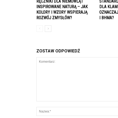
RĘCZNIKI DLA NIEMOWLĄT
STANDARD
INSPIROWANE NATURĄ – JAK
DLA KLAM
KOLORY I WZORY WSPIERAJĄ
OZNACZAJĄ
ROZWÓJ ZMYSŁÓW?
I BHMA?
ZOSTAW ODPOWIEDŹ