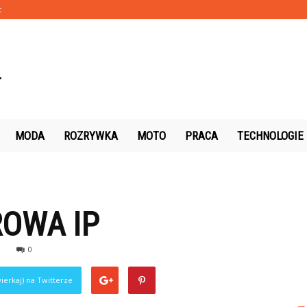
t
MODA
ROZRYWKA
MOTO
PRACA
TECHNOLOGIE
P
OWA IP
0
ierkaj) na Twitterze