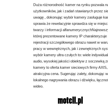
Duża różnorodność kamer na rynku pozwala n
użytkowników, jak i zadań stawianych przez si
uwagę , dokonując wybór kamery zasługuje kam
sprawia że rewelacyjnie sprawdza się w miejsca
twarzy i informacji alfanumerycznychNajnowszy 
której prezentowane kamery IP charakteryzuje
rejestracji szczegółowego obrazu nawet w war
pracy w wewnętrznych, jak i zewnętrznych s
wybór kamery ultra czułych to: wiele indywidua
audio, wysokiej jakości obiektyw z soczewką 
kamery to oferta kamer sieciowych firmy AXIS,
atrakcyjna cena. Sugerując zalety, dokonując w
lokalnego nagrywania obrazu i dźwięku, łączn
wideo.