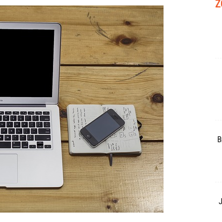
Z
B
J