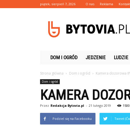
piątek, sierpień 7, 2026
O nas
Reklama
Kontak
Bytovia.pl
DOM I OGRÓD
JEDZENIE
LUDZIE
Strona główna
Dom i ogród
Kamera dozorowa I
Dom i ogród
KAMERA DOZOR
Przez
Redakcja Bytovia.pl
-
21 lutego 2019
1500
Podziel się na Facebooku
Tweet (Ćw