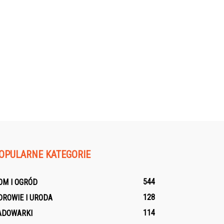
OPULARNE KATEGORIE
544
OM I OGRÓD
128
DROWIE I URODA
114
ADOWARKI