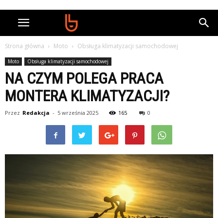
Strona główna
Moto
Obsługa klimatyzacji samochodowej
Moto
Obsługa klimatyzacji samochodowej
NA CZYM POLEGA PRACA
MONTERA KLIMATYZACJI?
Przez
Redakcja
-
5 września 2025
165
0