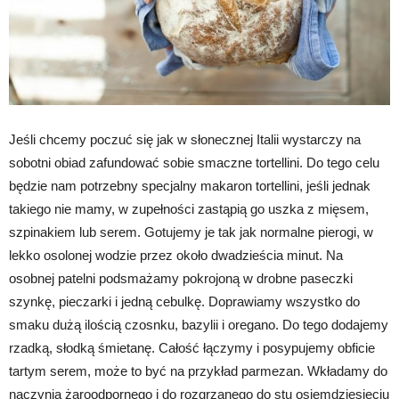
Jeśli chcemy poczuć się jak w słonecznej Italii wystarczy na
sobotni obiad zafundować sobie smaczne tortellini. Do tego celu
będzie nam potrzebny specjalny makaron tortellini, jeśli jednak
takiego nie mamy, w zupełności zastąpią go uszka z mięsem,
szpinakiem lub serem. Gotujemy je tak jak normalne pierogi, w
lekko osolonej wodzie przez około dwadzieścia minut. Na
osobnej patelni podsmażamy pokrojoną w drobne paseczki
szynkę, pieczarki i jedną cebulkę. Doprawiamy wszystko do
smaku dużą ilością czosnku, bazylii i oregano. Do tego dodajemy
rzadką, słodką śmietanę. Całość łączymy i posypujemy obficie
tartym serem, może to być na przykład parmezan. Wkładamy do
naczynia żaroodpornego i do rozgrzanego do stu osiemdziesięciu