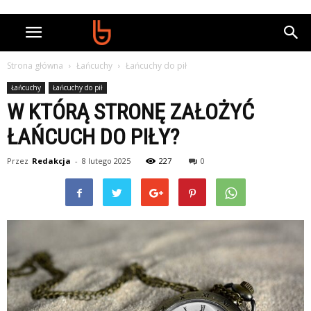
Strona główna
Łańcuchy
Łańcuchy do pił
Łańcuchy
Łańcuchy do pił
W KTÓRĄ STRONĘ ZAŁOŻYĆ
ŁAŃCUCH DO PIŁY?
Przez
Redakcja
-
8 lutego 2025
227
0