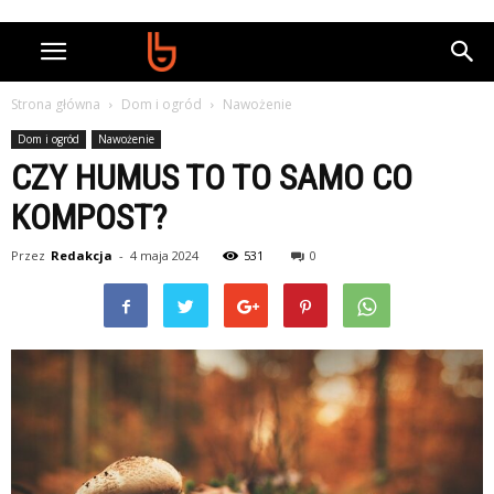
Strona główna
Dom i ogród
Nawożenie
Dom i ogród
Nawożenie
CZY HUMUS TO TO SAMO CO
KOMPOST?
Przez
Redakcja
-
4 maja 2024
531
0