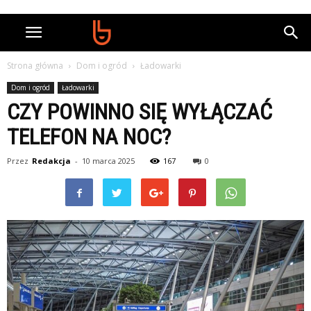
Strona główna
Dom i ogród
Ładowarki
Dom i ogród
Ładowarki
CZY POWINNO SIĘ WYŁĄCZAĆ
TELEFON NA NOC?
Przez
Redakcja
-
10 marca 2025
167
0