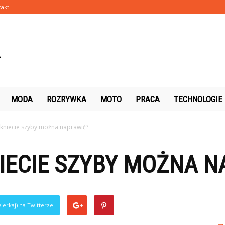
takt
MODA
ROZRYWKA
MOTO
PRACA
TECHNOLOGIE
ękniecie szyby można naprawić?
IECIE SZYBY MOŻNA N
ierkaj) na Twitterze