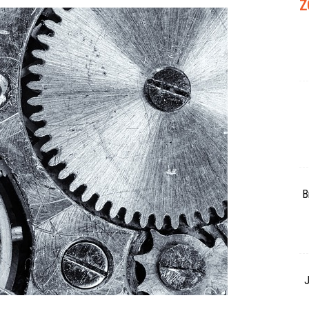
Z
B
J