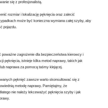
anie się z profesjonalistą.
nić rozmiar i lokalizację pęknięcia oraz zalecić
zypadkach może być konieczna wymiana całej szyby, aby
ść pojazdu.
poważne zagrożenie dla bezpieczeństwa kierowcy i
ji pęknięcia, istnieje kilka metod naprawy, takich jak
lub naprawa za pomocą taśmy klejącej.
owanych pęknięć zawsze warto skonsultować się z
 odpowiednią metodę naprawy. Pamiętajmy, że
latego nie należy lekceważyć pęknięcia szyby i jak
prawy.