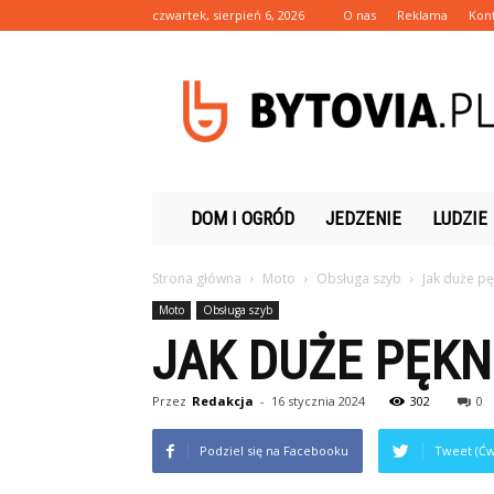
czwartek, sierpień 6, 2026
O nas
Reklama
Kon
Bytovia.pl
DOM I OGRÓD
JEDZENIE
LUDZIE
Strona główna
Moto
Obsługa szyb
Jak duże p
Moto
Obsługa szyb
JAK DUŻE PĘKN
Przez
Redakcja
-
16 stycznia 2024
302
0
Podziel się na Facebooku
Tweet (Ćw