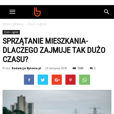
Strona główna
Dom i ogród
Dom i ogród
SPRZĄTANIE MIESZKANIA-
DLACZEGO ZAJMUJE TAK DUŻO
CZASU?
Przez
Redakcja Bytovia.pl
-
23 sierpnia 2018
1369
0