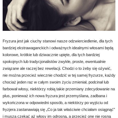
Fryzura jest jak ciuchy stanowi nasze odzwierciedlenie, dla tych
bardziej ekstrawaganckich i odważnych idealnymi włosami będą
kolorowe, krótkie lub dziwacznie upięte, dla tych bardziej
spokojnych lub tradycjonalistów zwykłe, proste, ewentualnie
związane ale raczej bez rewelacji. Chodzi o to żeby się ożywić,
nie można przecież wiecznie chodzić w tej samej fryzurze, każdy
chociaż jeden raz w całym swoim życiu zmieniał, podcinał lub
farbował włosy, niektórzy robią takie przemiany zdecydowanie na
plus, ponieważ ich nowa fryzura jest przemyślana, zadbana i
wykończona w odpowiedni sposób, a niektórzy po wyjściu od
fryzjera zastanawiają się „Co ja tak właściwie chciałam osiągnąć”
i muszą czekać aż włosy im odrosną, a przecież one nie rosną